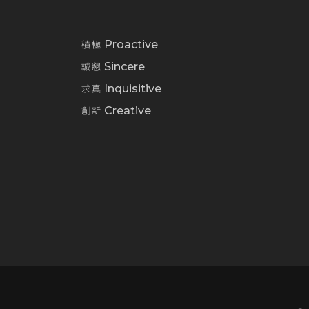
積極 Proactive
誠懇 Sincere
求真 Inquisitive
創新 Creative