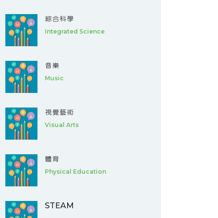
綜合科學
Integrated Science
音樂
Music
視覺藝術
Visual Arts
體育
Physical Education
STEAM