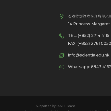
香港特別行政區九龍何文田
14 Princess Margare
TEL: (+852) 2714 4115
FAX: (+852) 2761 005
info@scientia.edu.hk
Whatsapp: 6843 4
Supported by SSS IT Team