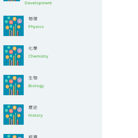
Development
物理
Physics
化學
Chemistry
生物
Biology
歷史
History
經濟