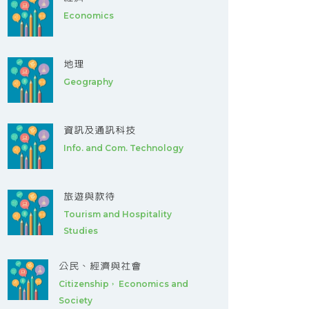
Economics
地理
Geography
資訊及通訊科技
Info. and Com. Technology
旅遊與款待
Tourism and Hospitality
Studies
公民、經濟與社會
Citizenship， Economics and
Society