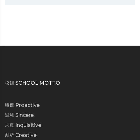
校訓 SCHOOL MOTTO
積極 Proactive
誠懇 Sincere
求真 Inquisitive
創新 Creative