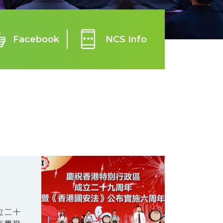
Facebook
NCS Info
立二十