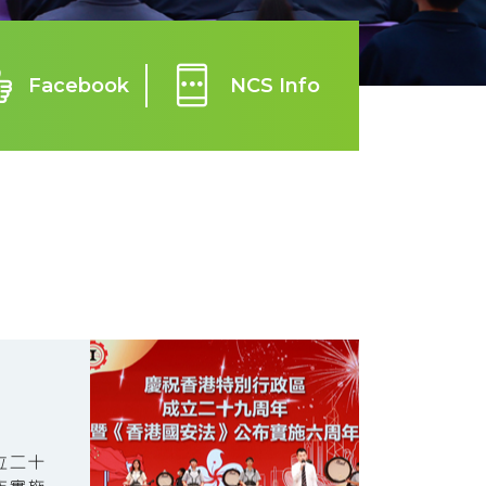
Facebook
NCS Info
立二十