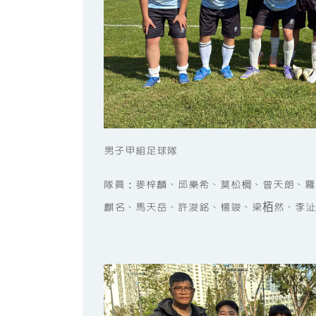
男子甲組足球隊
隊員：麥梓麟、邱樂希、莫松棡、曾天朗、羅
麒名、馬天岳、許浚銘、楊竣、梁栢然、李沚