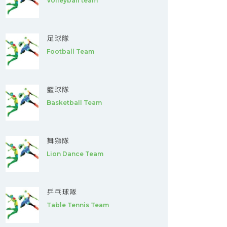
Volleyball team
足球隊
Football Team
籃球隊
Basketball Team
舞獅隊
Lion Dance Team
乒乓球隊
Table Tennis Team