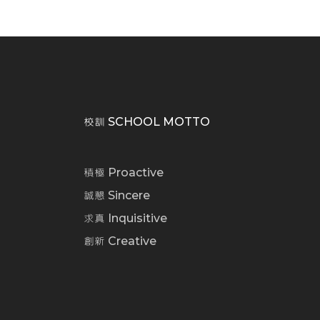
校訓 SCHOOL MOTTO
積極 Proactive
誠懇 Sincere
求真 Inquisitive
創新 Creative