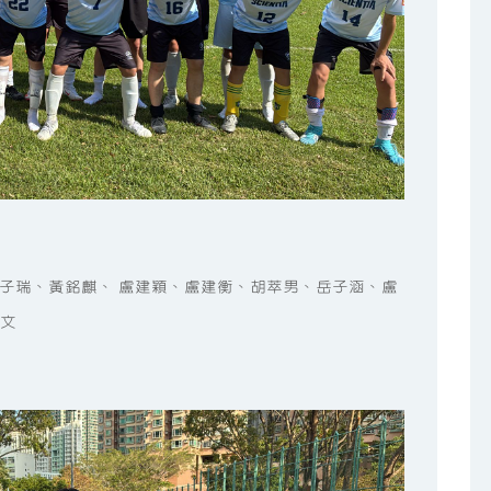
子瑞、黃銘麒、 盧建穎、盧建衡、胡萃男、岳子涵、盧
文