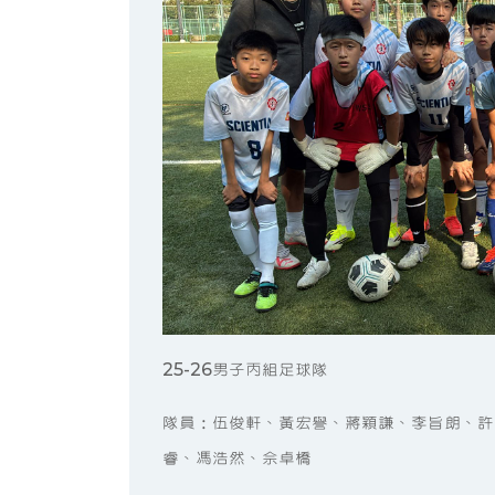
25-26男子丙組足球隊
隊員：伍俊軒、黃宏譽、蔣穎謙、李旨朗、許
睿、馮浩然、佘卓橋