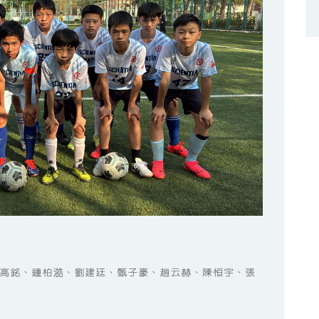
高銘、鍾柏澔、劉建廷、甄子豪、趙云赫、陳恒宇、張