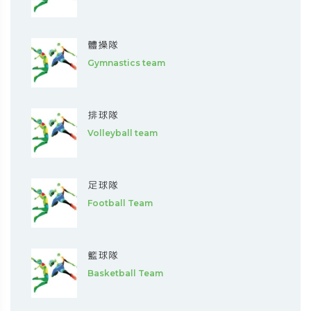
體操隊
Gymnastics team
排球隊
Volleyball team
足球隊
Football Team
籃球隊
Basketball Team