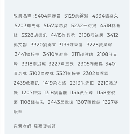
隊員名單 : 5404陳彥君 5129佘啓瀚 4334楊盛荣
5203鄭雋晞 5137葉浩浚 5232王鈞揚 4318林逸
峰 5328胡信凱 4415許鈞承 3108何裕民 3412
郭文翰 3320劉錦東 3139莊秉儒 3228黃昊琛
3441鍾梓桐 3410陳彥熹 2111胡健聰 2108莊文
峰 3318李浚熙 3227韋昱辰 2305周健揚 3401
區浩誠 3102陳俊誠 3321劉梓樂 2302蔡季霖
2439詹嘉訊 1419梁佑銘 2313朱永恒 2210馮以
佚 1207韓煜 1318劉旨龍 1134黃至臻 1138謝俊
豪 1108鍾柏澔 2443邱致遠 1307蔡禮鍵 1327麥
峻華
負責老師: 羅嘉璇老師