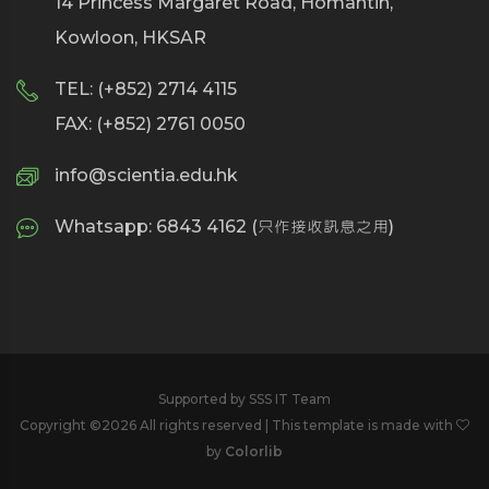
14 Princess Margaret Road, Homantin,
Kowloon, HKSAR
TEL: (+852) 2714 4115
FAX: (+852) 2761 0050
info@scientia.edu.hk
Whatsapp: 6843 4162 (只作接收訊息之用)
Supported by SSS IT Team
Copyright ©
2026 All rights reserved | This template is made with
by
Colorlib