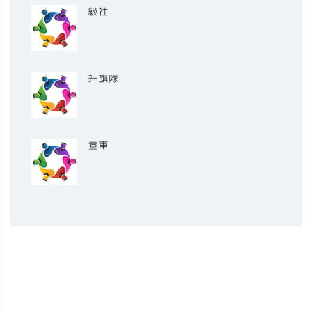
級社
升旗隊
童軍