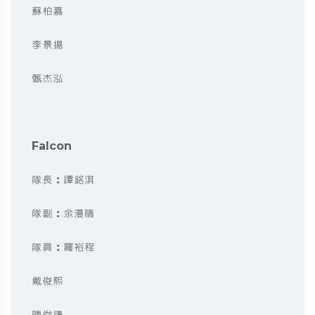
蘇柏嘉
李景揚
甄杰泓
Falcon
隊長︰譚銘淇
隊副︰余漫晴
隊員︰羅裕程
戴俊熙
陳俊謙