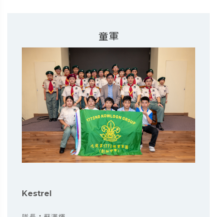
童軍
Kestrel
隊長︰蘇澤煇