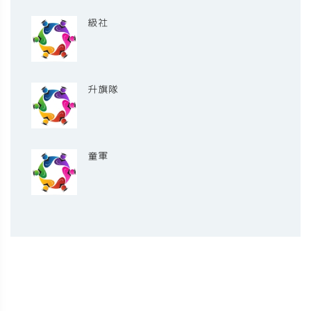
級社
升旗隊
童軍