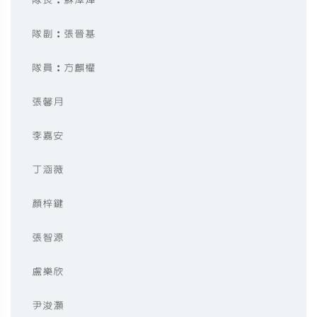
隊副︰張晉基
隊員︰方麒權
張馨月
李嘉安
丁涵薇
顏梓鍵
張智源
盧樂欣
尹浚灝