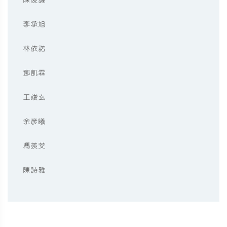
李承旭
林依諾
鄧凱霖
王竣玄
余彥曦
馮羨芠
陳詩雅