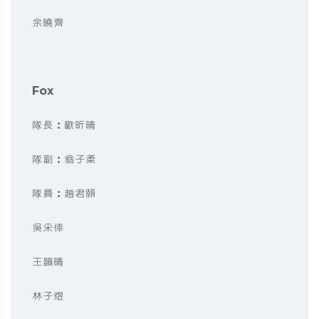
余曉齊
Fox
隊長︰歐昕晴
隊副︰翁子柔
隊員︰趙君頤
吳采倖
王韻晴
林子煜