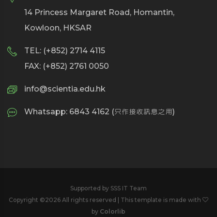
14 Princess Margaret Road, Homantin,
Kowloon, HKSAR
TEL: (+852) 2714 4115
FAX: (+852) 2761 0050
info@scientia.edu.hk
Whatsapp: 6843 4162 (只作接收訊息之用)
Supported by SSS IT Team
Copyright ©
2026 All rights reserved | This template is made with
by
Colorlib