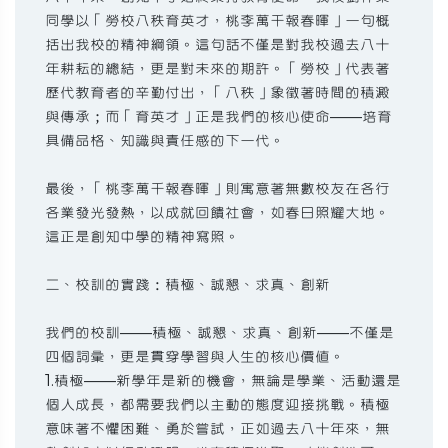
同學以「勞校八秩育英才，桃李萬千報春暉」一句概
括出我校的精神綱領。這句話不僅是對我校過去八十
年耕耘的總結，更是對未來的期許。「勞校」代表著
歷代教育者的辛勤付出，「八秩」象徵著時間的積澱
與傳承；而「育英才」正是我們的核心使命——培育
具備品格、知識與責任感的下一代。
最後，「桃李萬千報春暉」則寓意著無數校友在各行
各業發光發熱，以成就回饋社會，如春日照耀大地。
這正是創知中學的精神寫照。
二、校訓的實踐：積極、誠懇、求真、創新
我們的校訓——積極、誠懇、求真、創新——不僅是
四個詞彙，更是貫穿學習與人生的核心價值。
1.積極——新學年是新的機會，無論是學業、活動還是
個人成長，都需要我們以主動的態度迎接挑戰。積極
意味著不懼困難、勇於嘗試，正如過去八十年來，無