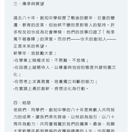
三、傳承與展望
過去八十年，創知中學經歷了戰後的艱辛、社會的變
遷、教育的改革，但始終不變的是對育人的堅持。許
多校友如今成為社會棟樑，他們的故事印證了「桃李
萬千報春暉」的深意。而你們——今天的創知人——
正是未來的希望。
新學年，我鼓勵大家：
•在學業上積極求知，不畏難、不怠惰；
•在品德上誠懇待人，以尊重與包容的態度共建校園文
化；
•在思考上求真務實，培養獨立判斷的能力；
•在實踐上勇於創新，將想法化為行動。
四、結語
老師們、同學們，創知中學的八十年是無數人共同努
力的成果。讓我們承先啟後，以校訓為指引，以八十
周年為動力，共同書寫屬於我們的篇章。最後，祝願
大家新學年都有豐盛的收穫與健康的人生，也祝願我