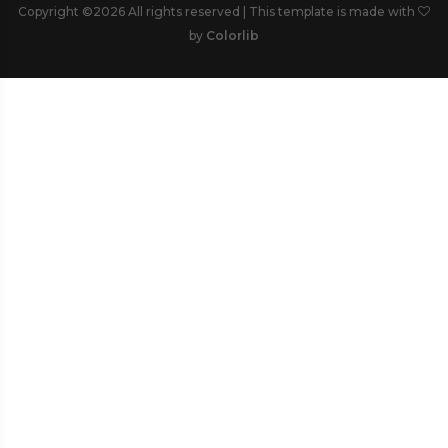
Copyright ©
2026 All rights reserved | This template is made with
by
Colorlib