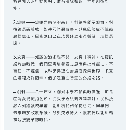
數創知人以行動證明：唯有積極進取，才能創造可
能。
2.誠懇——誠懇是品格的基石。對待學問要誠實，對
待師長要尊敬，對待同儕要友善。誠懇的態度不僅能
贏得信任，更能讓自己在成長路上走得穩健、走得長
遠。
3.求真——知識的追求離不開「求真」精神。在資訊
紛雜的時代，我們更需培養獨立思考與批判能力，不
盲從、不輕信，以科學與理性的態度探索世界。求真
的過程或許艱辛，但卻是通往智慧的必經之路。
4.創新——八十年來，創知中學不斷與時俱進，正是
因為我們擁抱創新。從教學方法到課程設計，從科技
融入到跨領域學習，創新讓我們保持活力。同學們，
未來屬於敢於想像、敢於突破的人，讓我們以創新精
神迎接變革的時代。