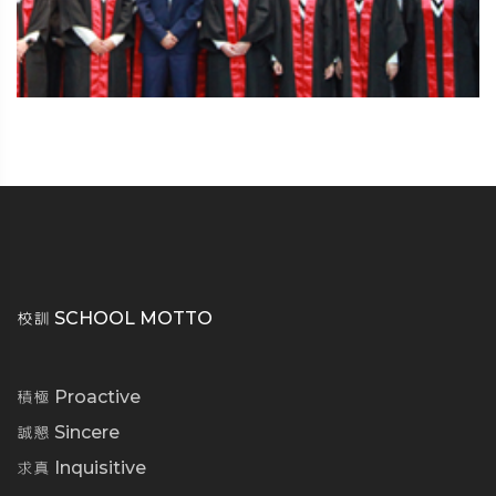
校訓 SCHOOL MOTTO
積極 Proactive
誠懇 Sincere
求真 Inquisitive