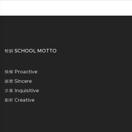
校訓 SCHOOL MOTTO
積極 Proactive
誠懇 Sincere
求真 Inquisitive
創新 Creative