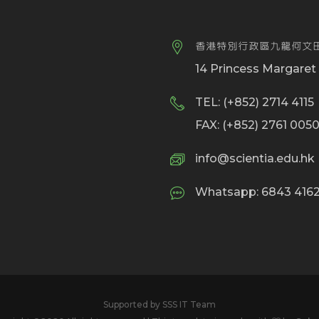
香港特別行政區九龍何文田
14 Princess Margare
TEL: (+852) 2714 4115
FAX: (+852) 2761 005
info@scientia.edu.hk
Whatsapp: 6843 4
Supported by SSS IT Team