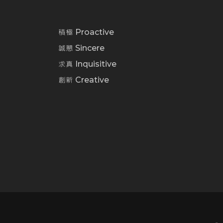
積極 Proactive
誠懇 Sincere
求真 Inquisitive
創新 Creative