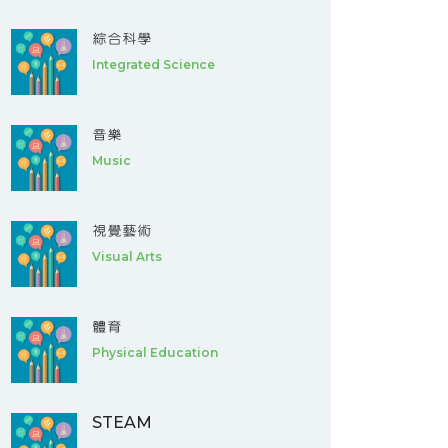
綜合科學
Integrated Science
音樂
Music
視覺藝術
Visual Arts
體育
Physical Education
STEAM