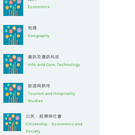
Economics
地理
Geography
資訊及通訊科技
Info. and Com. Technology
旅遊與款待
Tourism and Hospitality
Studies
公民、經濟與社會
Citizenship， Economics and
Society