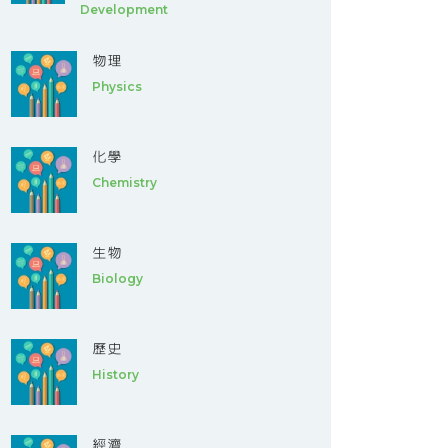
Development
物理
Physics
化學
Chemistry
生物
Biology
歷史
History
經濟