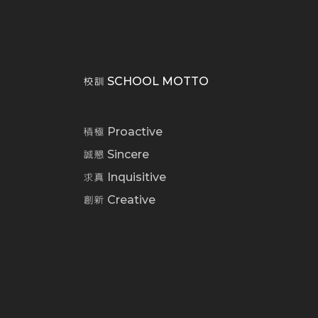
校訓 SCHOOL MOTTO
積極 Proactive
誠懇 Sincere
求真 Inquisitive
創新 Creative