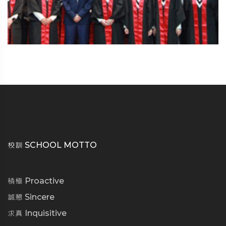
校訓 SCHOOL MOTTO
積極 Proactive
誠懇 Sincere
求真 Inquisitive