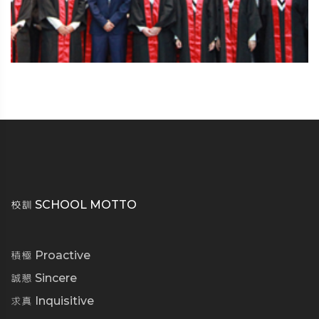
校訓 SCHOOL MOTTO
積極 Proactive
誠懇 Sincere
求真 Inquisitive