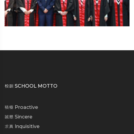
校訓 SCHOOL MOTTO
積極 Proactive
誠懇 Sincere
求真 Inquisitive