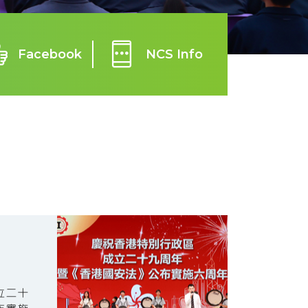
Facebook
NCS Info
立二十