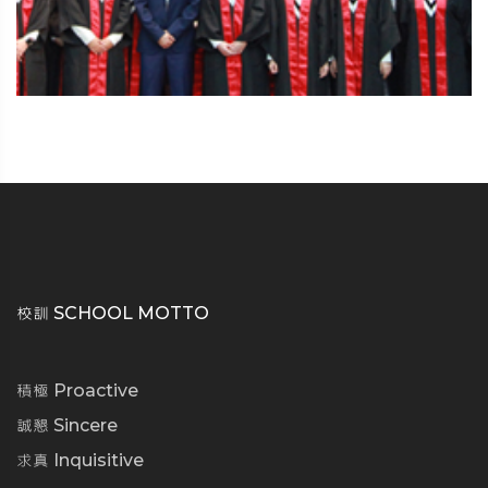
校訓 SCHOOL MOTTO
積極 Proactive
誠懇 Sincere
求真 Inquisitive