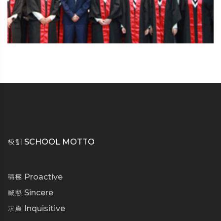
校訓 SCHOOL MOTTO
積極 Proactive
誠懇 Sincere
求真 Inquisitive