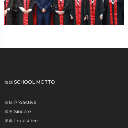
校訓 SCHOOL MOTTO
積極 Proactive
誠懇 Sincere
求真 Inquisitive