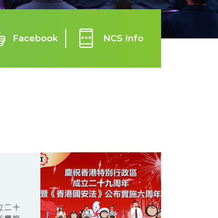
Facebook
NCS Info
立二十