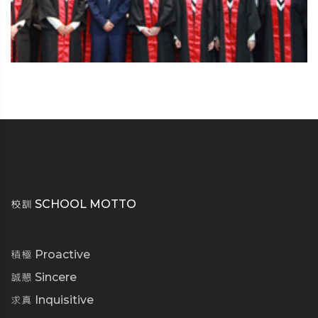
校訓 SCHOOL MOTTO
積極 Proactive
誠懇 Sincere
求真 Inquisitive