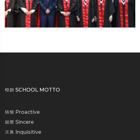
校訓 SCHOOL MOTTO
積極 Proactive
誠懇 Sincere
求真 Inquisitive