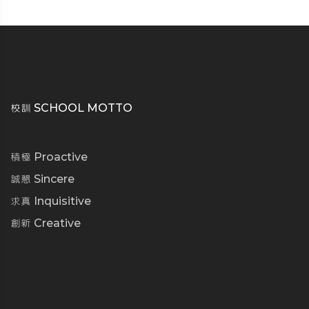
校訓 SCHOOL MOTTO
積極 Proactive
誠懇 Sincere
求真 Inquisitive
創新 Creative