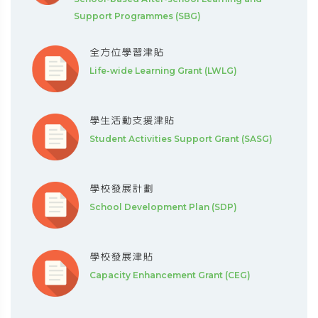
Support Programmes (SBG)
全方位學習津貼
Life-wide Learning Grant (LWLG)
學生活動支援津貼
Student Activities Support Grant (SASG)
學校發展計劃
School Development Plan (SDP)
學校發展津貼
Capacity Enhancement Grant (CEG)