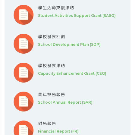
學生活動支援津貼
Student Activities Support Grant (SASG)
學校發展計劃
School Development Plan (SDP)
學校發展津貼
Capacity Enhancement Grant (CEG)
周年校務報告
School Annual Report (SAR)
財務報告
Financial Report (FR)