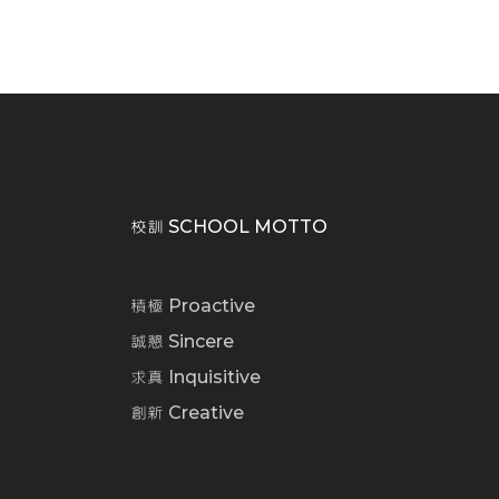
校訓 SCHOOL MOTTO
積極 Proactive
誠懇 Sincere
求真 Inquisitive
創新 Creative