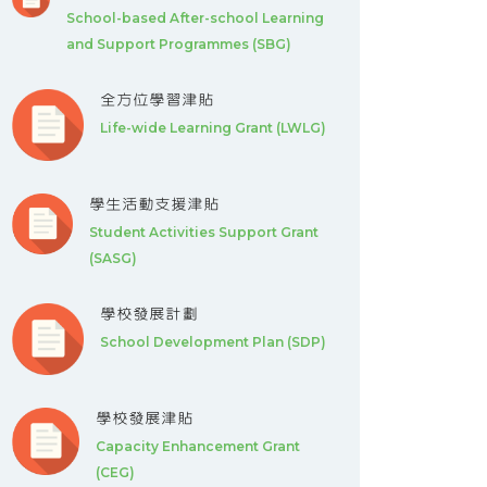
School-based After-school Learning
and Support Programmes (SBG)
全方位學習津貼
Life-wide Learning Grant (LWLG)
學生活動支援津貼
Student Activities Support Grant
(SASG)
學校發展計劃
School Development Plan (SDP)
學校發展津貼
Capacity Enhancement Grant
(CEG)