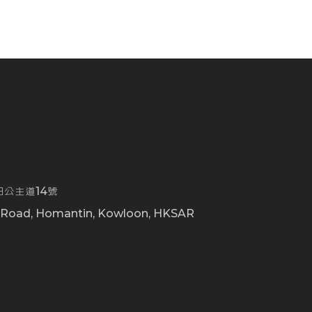
公主道14號
t Road, Homantin, Kowloon, HKSAR
0