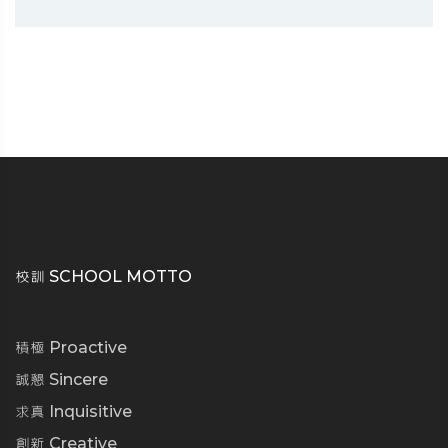
校訓 SCHOOL MOTTO
積極 Proactive
誠懇 Sincere
求真 Inquisitive
創新 Creative