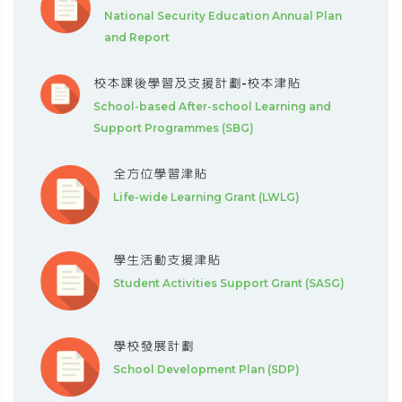
National Security Education Annual Plan
and Report
校本課後學習及支援計劃-校本津貼
School-based After-school Learning and
Support Programmes (SBG)
全方位學習津貼
Life-wide Learning Grant (LWLG)
學生活動支援津貼
Student Activities Support Grant (SASG)
學校發展計劃
School Development Plan (SDP)