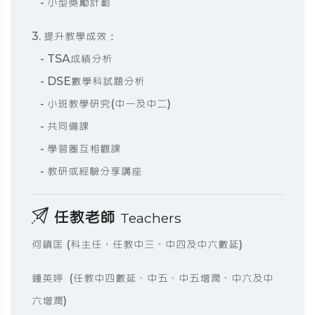
- 小型獎勵計劃
3. 提升教學成效：
- TSA成績分析
- DSE數學科試題分析
- 小班教學研究(中一及中二)
- 共同備課
- 學習圈互相觀課
- 教研或經驗分享講座
任教老師
Teachers
何鎮匡 (科主任，任教中三、中四及中六數延)
鍾英婷 (任教中四數延、中五、中五增潤、中六及中
六增潤)