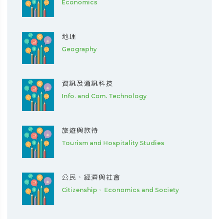
Economics
地理
Geography
資訊及通訊科技
Info. and Com. Technology
旅遊與款待
Tourism and Hospitality Studies
公民、經濟與社會
Citizenship， Economics and Society