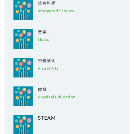
綜合科學
Integrated Science
音樂
Music
視覺藝術
Visual Arts
體育
Physical Education
STEAM