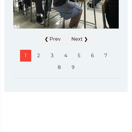
❮ Prev
Next ❯
1
2
3
4
5
6
7
8
9