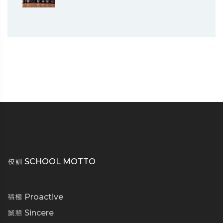
校訓 SCHOOL MOTTO
積極 Proactive
誠懇 Sincere