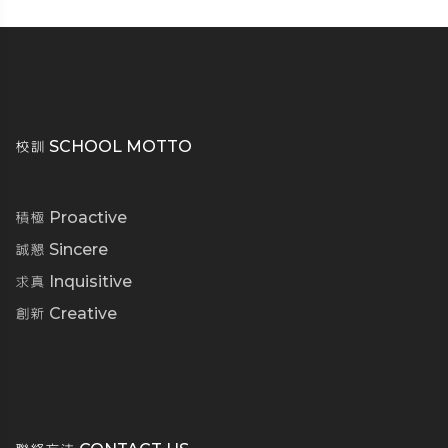
校訓 SCHOOL MOTTO
積極 Proactive
誠懇 Sincere
求真 Inquisitive
創新 Creative