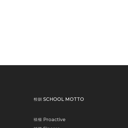
校訓 SCHOOL MOTTO
積極 Proactive