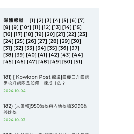
媒體報道
[1]
[2]
[3]
[4]
[5]
[6]
[7]
[8]
[9]
[10*]
[11]
[12]
[13]
[14]
[15]
[16]
[17]
[18]
[19]
[20]
[21]
[22]
[23]
[24]
[25]
[26]
[27]
[28]
[29]
[30]
[31]
[32]
[33]
[34]
[35]
[36]
[37]
[38]
[39]
[40]
[41]
[42]
[43]
[44]
[45]
[46]
[47]
[48]
[49]
[50]
[51]
181) [ Kowloon Post 龍週]國慶日升國旗
學校升旗隊是如何「煉成」的？
2024-10-04
182) [文匯報]950港校與內地校組3096對
姊妹校
2024-10-03