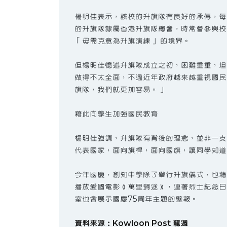
楊明佳表示，該校的升旗隊有良好的承傳，每
的升旗隊隸屬香港升旗隊總會，時常會參與校
「毋需克意為升旗演練」 的境界。
但楊明佳憶述升旗隊成立之初，困難重重，坦
做得不太全面，不過近年政府越來越重視國民
旗隊，我們就更加容易。」
藉此向學生加強國民教育
楊明佳強調，升旗隊有背後的理念，並非一支
代表國家，面向旗桿，面向國旗，讓同學知道
今年國慶，創知中學除了舉行升旗儀式，也藉
播放愛國電影《萬里歸途》，連著烈士紀念日
室也會展示國慶75周年主題的壁報。
資料來源：Kowloon Post 龍週