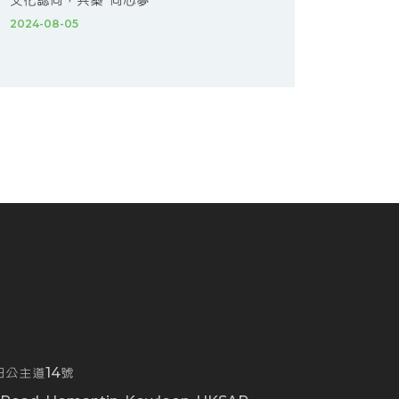
文化認同，共築“同心夢”
2024-08-05
公主道14號