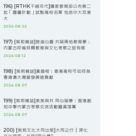
196) [RTHK千禧年代]國家教育部公布第二
批「國優計劃」試點高校名單 包括中大及港
大
2024-08-22
197) [紫荊雜誌]啟迪心靈 共築兩地教育夢：
內蒙古呼倫貝爾教育與文化考察之旅有感
2024-08-12
198) [紫荊雜誌]黃晶榕：香港高校可如何為
粵港澳大灣區發展做貢獻
2024-08-07
199) [紫荊雜誌]美美與共 同心築夢：香港創
知中學內蒙古考察交流活動圓滿落幕
2024-08-07
200) [紫荊文化大同出版]大同之行丨深化