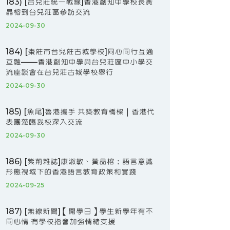
183) [台兒莊統一戰線]香港創知中學校長黃
晶榕到台兒莊區參訪交流
2024-09-30
184) [棗莊市台兒莊古城學校]同心同行互通
互融——香港創知中學與台兒莊區中小學交
流座談會在台兒莊古城學校舉行
2024-09-30
185) [魚尾]魯港攜手 共築教育橋樑｜香港代
表團蒞臨我校深入交流
2024-09-30
186) [紫荊雜誌]康淑敏、黃晶榕：語言意識
形態視域下的香港語言教育政策和實踐
2024-09-25
187) [無線新聞]【開學日】學生新學年有不
同心情 有學校指會加強情緒支援