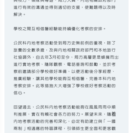
與校方、領隊與導遊、局方人員、內地相關政府部門
進行有效的溝通並得到適切的支援，使難題得以及時
解決。
學校之間互相借鑒經驗能持續優化考察的安排。
公民科內地考察活動受到局方史無前例的重視，除了
旅費的全數承擔，及與內地相關政府部門和本地旅行
社協調外，自去年3月初至今，局方高層更是蜂擁而出
進行實地考察、隨隊觀察、電話垂詢和鼓勵，並於考
察前邀請部分學校做好準備，以便活動後分享經歷、
推廣經驗，讓其他學校能夠互相借鑒，完善本科內地
考察安排。此等措施大大增強了學校做好考察活動的
信心。
回望過去，公民科內地考察活動能夠在風風雨雨中順
利推展，實在有賴社會各方的努力。展望未來，隨着
內地考察活動的完善和深化，必定有助建立與「一國
兩制」相適應的特區課程，引領師生更全面和更客觀