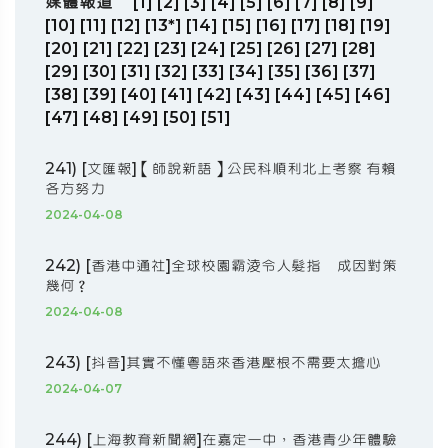
媒體報道
[1]
[2]
[3]
[4]
[5]
[6]
[7]
[8]
[9]
[10]
[11]
[12]
[13*]
[14]
[15]
[16]
[17]
[18]
[19]
[20]
[21]
[22]
[23]
[24]
[25]
[26]
[27]
[28]
[29]
[30]
[31]
[32]
[33]
[34]
[35]
[36]
[37]
[38]
[39]
[40]
[41]
[42]
[43]
[44]
[45]
[46]
[47]
[48]
[49]
[50]
[51]
241) [文匯報]【師說新語】公民科順利北上考察 有賴
各方努力
2024-04-08
242) [香港中通社]全球校園霸淩令人髮指 成因對策
幾何？
2024-04-08
243) [抖音]其實不懂粵語來香港壓根不需要太擔心
2024-04-07
244) [上海教育新聞網]在嘉定一中，香港青少年體驗