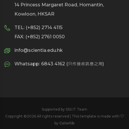
14 Princess Margaret Road, Homantin,
Kowloon, HKSAR
TEL: (+852) 2714 4115
FAX: (+852) 2761 0050
info@scientia.edu.hk
Whatsapp: 6843 4162 (只作接收訊息之用)
Supported by SSS IT Team
Copyright ©
2026 All rights reserved | This template is made with
by
Colorlib