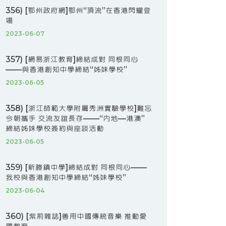
356) [鄂州政府網]鄂州“頂流”在香港閃耀登
場
2023-06-07
357) [網易浙江教育]締結成對 同根同心
——與香港創知中學締結“姊妹學校”
2023-06-05
358) [浙江師範大學附屬秀洲實驗學校]難忘
今朝攜手 交流友誼長存——“內地—港澳”
締結姊妹學校簽約與座談活動
2023-06-05
359) [新塍鎮中學]締結成對 同根同心——
我校與香港創知中學締結“姊妹學校”
2023-06-04
360) [紫荊雜誌]善用中國傳統音樂 推動愛