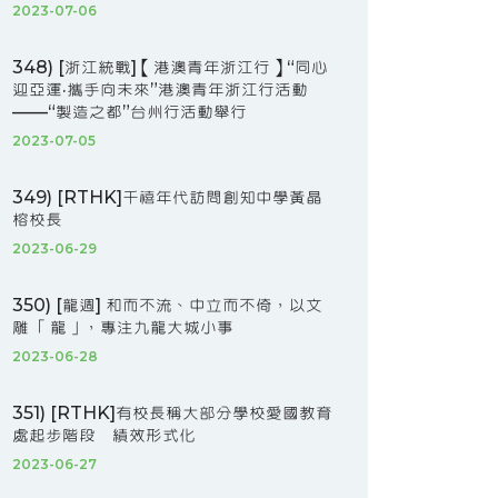
2023-07-06
348) [浙江統戰]【港澳青年浙江行】“同心
迎亞運·攜手向未來”港澳青年浙江行活動
——“製造之都”台州行活動舉行
2023-07-05
349) [RTHK]千禧年代訪問創知中學黃晶
榕校長
2023-06-29
350) [龍週] 和而不流、中立而不倚，以文
雕 「龍」，專注九龍大城小事
2023-06-28
351) [RTHK]有校長稱大部分學校愛國教育
處起步階段 績效形式化
2023-06-27