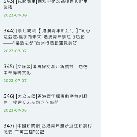
343) [見聞隨筆]創知中學改名後首次辦畢
業禮
2023-07-08
344) [浙江統戰]【港澳青年浙江行】“同心
迎亞運·攜手向未來”港澳青年浙江行活動
——“製造之都”台州行活動遇見美好
2023-07-07
345) [文匯報]港青探訪浙江新農村 感悟
中華傳統文化
2023-07-07
346) [大公文匯]香港青年觸摸數字台州脈
搏 學習交流友誼之花盛開
2023-07-06
347) [中國新聞網]香港青年漫步浙江新農村
感受“千萬工程”印記