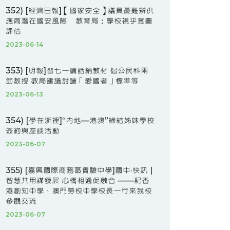
352) [經濟日報]【國家安全】議員憂難辨供
應商潛在國安風險 教育局：學校視乎意圖
評估
2023-06-14
353) [明報]習七一講話納教材 倡公民科兩
節教授 教局建議討論「愛國者」標準等
2023-06-13
354) [學在浙裡]“內地—港澳”締結姊妹學校
簽約與座談活動
2023-06-07
355) [嘉興國際商務區實驗中學]國中·快訊 |
智慧共用謀發展 心橋相通促融合 ——記香
港創知中學、澳門勞校中學校長一行來我校
參觀交流
2023-06-07