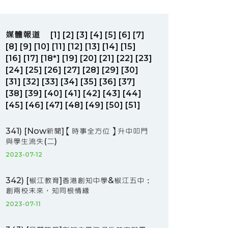
媒體報道
[1]
[2]
[3]
[4]
[5]
[6]
[7]
[8]
[9]
[10]
[11]
[12]
[13]
[14]
[15]
[16]
[17]
[18*]
[19]
[20]
[21]
[22]
[23]
[24]
[25]
[26]
[27]
[28]
[29]
[30]
[31]
[32]
[33]
[34]
[35]
[36]
[37]
[38]
[39]
[40]
[41]
[42]
[43]
[44]
[45]
[46]
[47]
[48]
[49]
[50]
[51]
341) [Now新聞]【時事全方位】升中叩門
與學生流失(二)
2023-07-12
342) [椒江教育]香港創知中學&椒江五中：
創兩校未來，知同根情緣
2023-07-11