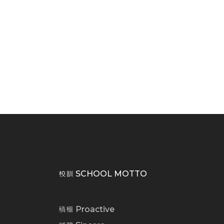
校訓 SCHOOL MOTTO
積極 Proactive