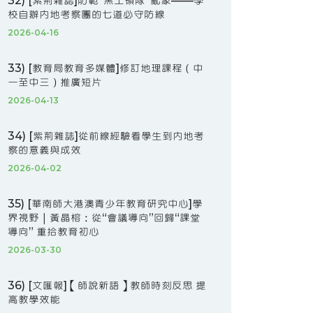
32) [紫荊雜誌]防範“黑工領隊”亂象——學
校自辦內地考察團的七道必守防線
2026-04-16
33) [教育局教育多媒體]修訂地理課程（中
一至中三）推廣短片
2026-04-13
34) [紫荊雜誌]從前線經驗看學生到內地考
察的意義與成效
2026-04-02
35) [華南師大港澳青少年教育研究中心]學
界視野｜黃晶榕：從“會議導向”回歸“課堂
導向” 重拾教育初心
2026-03-30
36) [文匯報]【師說新語】教師時刻反思 提
高教學效能