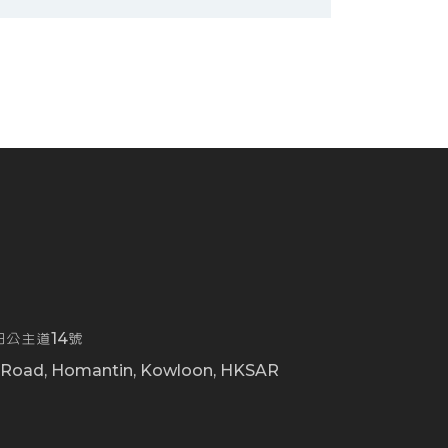
公主道14號
t Road, Homantin, Kowloon, HKSAR