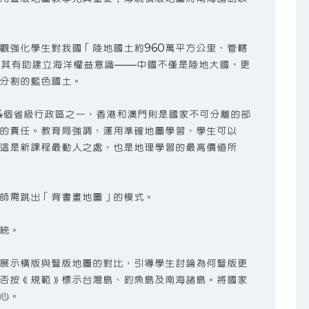
觀強化學生對我國「陸地國土約960萬平方公里、管轄
尤其有助建立海洋權益意識——中國不僅是陸地大國，更
分割的藍色國土。
4個省級行政區之一，香港和澳門則是國家不可分離的部
的責任。教育局強調，運用準確地圖學習，學生可以
這是新課程最動人之處，也是地理學習的最高價值所
師需跳出「背書畫地圖」的模式。
統。
展示橫版與豎版地圖的對比，引導學生討論為何豎版更
否按《規範》標示台灣島、釣魚島及南海諸島。將國家
心。