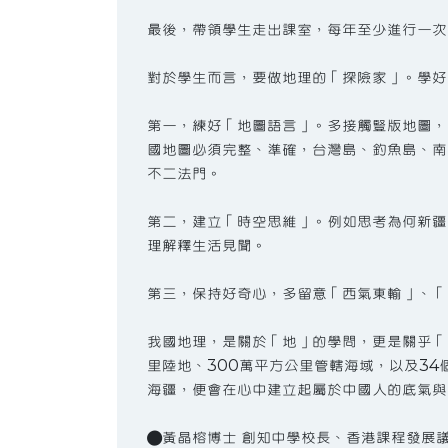
最後，帶領學生走出課室，每年至少進行一次
對於學生而言，要做地理的「探險家」。學好
第一，練好「地圖語言」。多接觸豎版地圖，
國地圖必須完整、準確，台灣島、釣魚島、南
不二法門。
第二，建立「時空思維」。例如思考為何新疆
理解釋生活見聞。
第三，保持好奇心，多留意「西氣東輸」、「
我國地理，是關於「地」的學問，更是關乎「
里陸地、300萬平方公里管轄海域，以及3
海疆，便會在心中建立起屬於中國人的底氣與
●黃晶榕博士 創知中學校長、香港課程發展