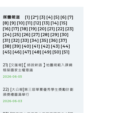
媒體報道
[1]
[2*]
[3]
[4]
[5]
[6]
[7]
[8]
[9]
[10]
[11]
[12]
[13]
[14]
[15]
[16]
[17]
[18]
[19]
[20]
[21]
[22]
[23]
[24]
[25]
[26]
[27]
[28]
[29]
[30]
[31]
[32]
[33]
[34]
[35]
[36]
[37]
[38]
[39]
[40]
[41]
[42]
[43]
[44]
[45]
[46]
[47]
[48]
[49]
[50]
[51]
21) [文匯報]【師說新語】地圖規範入課綱
穩築國家主權意識
2026-06-05
22) [大公報]第三屆華夏優秀學生獎勵計劃
頒獎禮圓滿舉行
2026-06-03