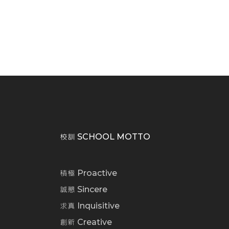
校訓 SCHOOL MOTTO
積極 Proactive
誠懇 Sincere
求真 Inquisitive
創新 Creative