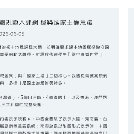
地圖規範入課綱 穩築國家主權意識
026-06-05
全新的初中地理課程大綱，並明確要求課本地圖嚴格遵守國
重要的範式轉移。新課程帶領學生「從中國看世界」，
域差異」與「國家主權」三個核心。我國從青藏高原到
與「多樣」是國土的最鮮明特徵。
台灣省）、5個自治區、4個直轄市，以及香港、澳門兩
人民共和國的完整版圖。
內容表示規範》，中國全圖除了表示大陸、海南島、台
屬島嶼等重要島嶼；南海諸島以附圖形式表示時，中國
用豎版地圖教學尤其重要：傳統橫版地圖將南海諸島以