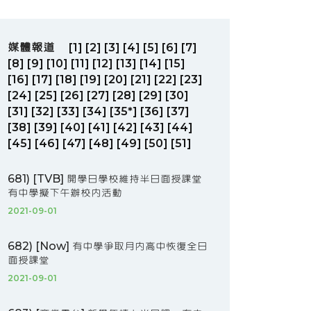
媒體報道
[1]
[2]
[3]
[4]
[5]
[6]
[7]
[8]
[9]
[10]
[11]
[12]
[13]
[14]
[15]
[16]
[17]
[18]
[19]
[20]
[21]
[22]
[23]
[24]
[25]
[26]
[27]
[28]
[29]
[30]
[31]
[32]
[33]
[34]
[35*]
[36]
[37]
[38]
[39]
[40]
[41]
[42]
[43]
[44]
[45]
[46]
[47]
[48]
[49]
[50]
[51]
681) [TVB] 開學日學校維持半日面授課堂
有中學擬下午辦校內活動
2021-09-01
682) [Now] 有中學爭取月內高中恢復全日
面授課堂
2021-09-01