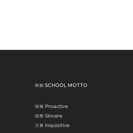
校訓 SCHOOL MOTTO
積極 Proactive
誠懇 Sincere
求真 Inquisitive