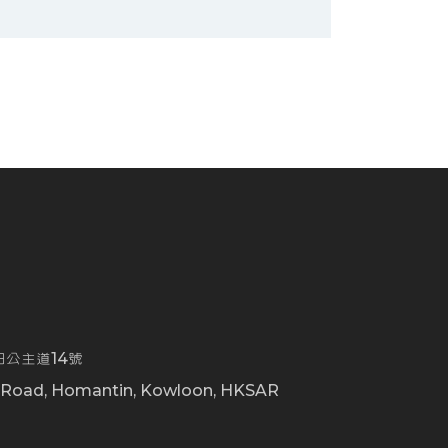
公主道14號
t Road, Homantin, Kowloon, HKSAR