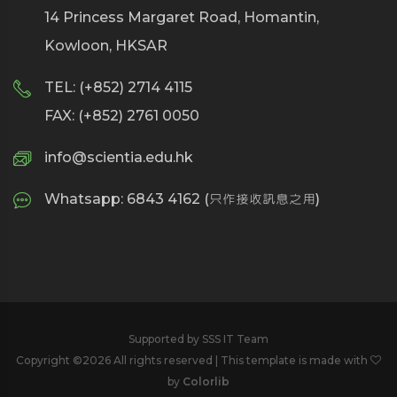
14 Princess Margaret Road, Homantin,
Kowloon, HKSAR
TEL: (+852) 2714 4115
FAX: (+852) 2761 0050
info@scientia.edu.hk
Whatsapp: 6843 4162 (只作接收訊息之用)
Supported by SSS IT Team
Copyright ©
2026 All rights reserved | This template is made with
by
Colorlib