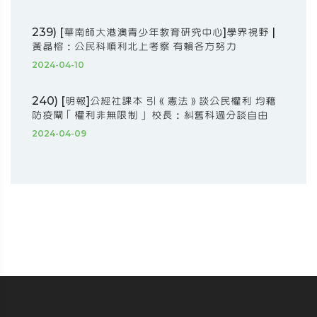
239) [華南師大港澳青少年教育研究中心]學界視野 |
黃晶榕：公民科順利北上考察 有賴各方努力
2024-04-10
240) [明報]公經社課本 引《憲法》談公民權利 均藉
防疫闡「權利非無限制」 校長：糾舊科過分談自由
2024-04-09