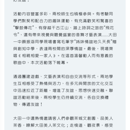
活動內容豐富多彩，兩校師生也積極參與。有考驗同
學們默契和配合力的趣味運動，有充滿歡笑和驚喜的
“擊鼓傳花”，有穿越千古江山、踏上詩詞之旅的“飛花
令”，還有帶來視覺與聽覺盛宴的音舞才藝表演……大田
一中顏振涵同學現場書寫毛筆字“姊妹情誼地久天長”贈
與創知中學，表達兩校間的深厚情誼。最後，現場齊
唱《相親相愛一家人》。在這首溫馨動人而有意義的
歌曲中，本次活動落下帷幕。
通過團建遊戲、文藝表演和自由交流等形式，兩地學
生互相感受了熱情與活力，在多元與開放的文化交互
中迅速拉近了距離，增進了友誼，思想快速交融。聯
誼活動結束後，兩校學生仍持續交流，各自交換禮
物，傳遞友誼！
大田一中還熱情邀請客人們參觀茶城文創園、品美人
茶香，瞭解大田美人茶文化；走棧道、觀夜景，感受