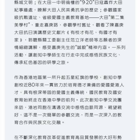
縣城文明；在大田一中明倫樓的“9·20”日寇轟炸大田
紀事牆處，瞭解大田人民英勇抗爭的歷史；參觀國家
級抗戰遺址、省級愛國主義教育基地——大田“第二集
美學村”，重走嘉庚路，參觀學村舊址，觀看了陳嘉庚
大田抗日演講歷史文獻片《有枝才有花，有國才有
家》，聆聽縣關工委副主任范立洋老師等志願者的深
情細緻講解，感受嘉庚先生的“誠毅”精神內涵。一系列
活動，讓創知中學師生在行走中完成感悟民族文化、
傳承紅色基因的研學之旅。
作為香港地區第一所升起五星紅旗的學校，創知中學
創校近80年來一貫致力於培育德才兼備的愛國愛港人
才，具有根深蒂固的愛國主義傳統，國民教育及國安
教育始終走在香港中學的前列。此次創知中學交流團
來訪，港岩同胞在溝通交流中感悟血脈同源、親望親
好，這不是一次簡單的參觀交流，而是一次深入的教
育合作與民族文化交融。
在不斷深化教育改革促進教育高品質發展的大好形勢