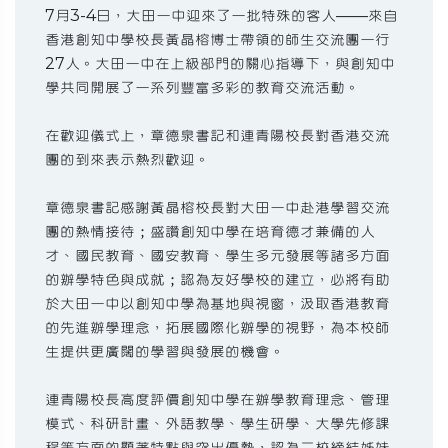
7月3-4日，大田一中迎來了一批特殊的客人——來自
香港創知中學校長黃晶榕博士帶領的師生交流團一行
27人。大田一中在上級部門的關心指導下，與創知中
學共同開展了一系列豐富多彩的教育交流活動。
在歡迎儀式上，章德泉書記和連青陽校長對香港交流
團的到來表示熱烈歡迎。
章德泉書記感謝黃晶榕校長對大田一中赴港學習交流
團的熱情接待；盛讚創知中學在培育德才兼備的人
才、國民教育、國安教育、學生多元發展等諸多方面
的辦學特色與成就；認為友好學校的建立，必將有助
於大田一中以創知中學為基地與視窗，汲取香港教育
的先進辦學理念，拓展國際化辦學的視野，為本校師
生提供更廣闊的學習與發展的機會。
連青陽校長高度評價創知中學在辦學教育理念、管理
模式、科研計畫、外語教學、學生研學、大學先修課
程等方面的顯著特點與突出優勢，認為二校締結姊妹