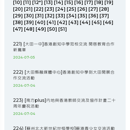
[10]
[11]
[12*]
[13]
[14]
[15]
[16]
[17]
[18]
[19]
[20]
[21]
[22]
[23]
[24]
[25]
[26]
[27]
[28]
[29]
[30]
[31]
[32]
[33]
[34]
[35]
[36]
[37]
[38]
[39]
[40]
[41]
[42]
[43]
[44]
[45]
[46]
[47]
[48]
[49]
[50]
[51]
221) [大田一中]香港創知中學蒞校交流 開啟教育合作
新篇章
2024-07-05
222) [大田縣融媒體中心]香港創知中學到大田開展合
作交流活動
2024-07-04
223) [南方plus]內地與香港教師交流及協作計畫二十
周年慶祝活動
2024-07-04
224) [蘇州北大新世紀世恒學校]蘇港青少女交流活動