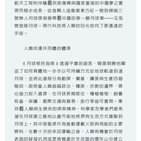
航天工程則伴隨着民族復興與國家富強的中國夢之實
現而穩步成長，從首顆人造衛星東方紅一號到嫦娥三
號無人月球探測器帶着中國的第一艘月球車──玉兔
號登陸月球。現代科技將人類的目光投向了更遙遠的
宇宙。
人類命運共同體的體現
《月球移民指南》透過平實的語言，簡潔明瞭地闡
述了如何具體地一步步以可持續方式從地球軌道到達
月球，並將此過程分為勘探、奠基、擴張與生產四個
階段，說明當人類超越政治、種族、宗教的邊界，齊
心協力投入資源，在月球長期居住、種植植物、飼養
牲畜、採礦、星際交通與貿易、旅行等皆可實現。秉
持着人類與生俱來的探索精神，科學家及學者們都希
望在月球建立基地以盡可能地將原有生活方式複製到
月球上。其中液氫將作為推動運載火箭與飛船的主要
燃料，在數十次的來回運輸之後，人類有機會於月球
表面的靜海坑洞或是南極處於永夜區的環形山中建立