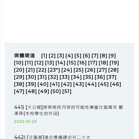
媒體報道
[1]
[2]
[3]
[4]
[5]
[6]
[7]
[8]
[9]
[10]
[11]
[12]
[13]
[14]
[15]
[16]
[17]
[18]
[19]
[20]
[21]
[22]
[23*]
[24]
[25]
[26]
[27]
[28]
[29]
[30]
[31]
[32]
[33]
[34]
[35]
[36]
[37]
[38]
[39]
[40]
[41]
[42]
[43]
[44]
[45]
[46]
[47]
[48]
[49]
[50]
[51]
441) [大公報]探索移民月球的可能性樂富社區青年 嚴
澤琛(本校學生的作品)
2022-10-23
442) [文匯報]港中學備課中共二十大