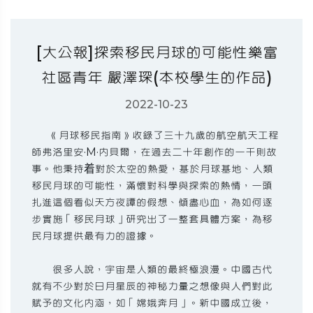
[大公報]探索移民月球的可能性樂富
社區青年 嚴澤琛(本校學生的作品)
2022-10-23
《月球移民指南》收錄了三十九歲的航空航天工程
師弗洛里安·M·內貝爾，在過去二十年創作的一千則故
事。他秉持着對於太空的熱愛，基於月球基地、人類
移民月球的可能性，滿懷對科學與探索的熱情，一頭
扎進這個看似天方夜譚的假想、傾盡心血，為如何逐
步實施「移民月球」研究出了一整套具體方案，為移
民月球提供最有力的證據。
很多人說，宇宙是人類的最終極浪漫。中國古代
就有不少對於日月星辰的神秘力量之想像與人們對此
賦予的文化內涵，如「嫦娥奔月」。新中國成立後，