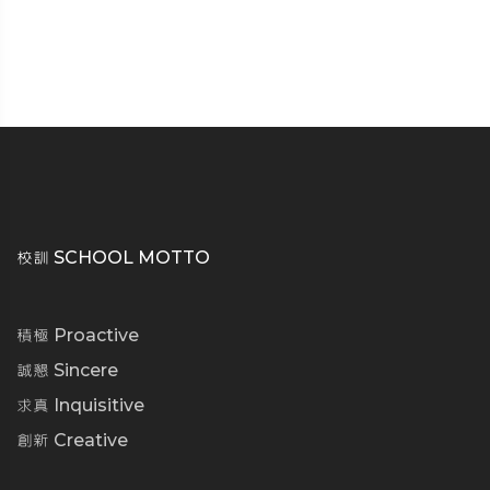
校訓 SCHOOL MOTTO
積極 Proactive
誠懇 Sincere
求真 Inquisitive
創新 Creative