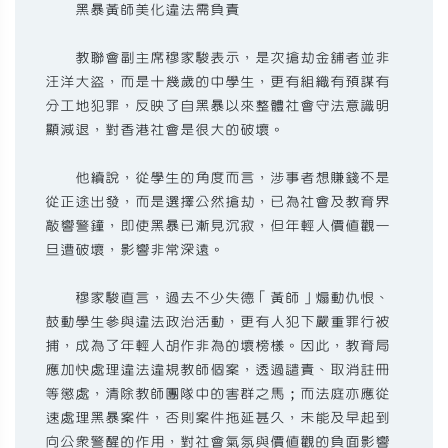
黑暴黃師美化違法需負責
教聯會副主席穆家駿表示，是次搶劫金舖者並非
汪洋大盜，而是十幾歲的中學生，更有組織有預謀有
分工地犯罪，反映了自黑暴以來整體社會守法意識明
顯減退，對香港社會是很大的破壞。
他續說，從學生的角度而言，涉事者想賺錢不是
從正途出發，而是選擇公然搶劫，已為社會及教育界
敲響警鐘，即使黑暴已漸見沉寂，但年輕人價值觀一
旦遭破壞，影響非常深遠。
穆家駿直言，過去不少失德「黃師」煽動仇恨、
鼓動學生參與違法政治活動，更有人犯下嚴重罪行被
捕，成為了年輕人胡作非為的壞榜樣。因此，教育局
應加快處理違法違規教師個案，透過譴責、取消註冊
等懲處，清除教師團隊中的害群之馬；而法庭亦應從
速處理黑暴案件，否則案件拖延甚久，未能及早起到
向公眾警醒的作用，對社會氣氛與價值觀的負面影響