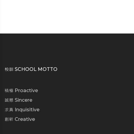
校訓 SCHOOL MOTTO
積極 Proactive
誠懇 Sincere
求真 Inquisitive
創新 Creative