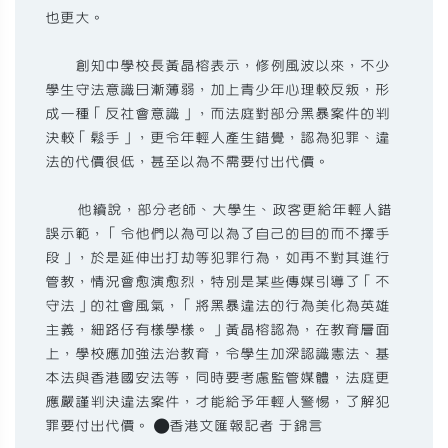
也更大。
創知中學校長黃晶榕表示，修例風波以來，不少
學生守法意識日漸薄弱，加上青少年心理較反叛，形
成一種「反社會意識」，而法庭對部分黑暴案件的判
決較「鬆手」，更令年輕人產生錯覺，認為犯罪、違
法的代價很低，甚至以為不需要付出代價。
他續說，部分老師、大學生、政客更給年輕人錯
誤示範，「令他們以為可以為了自己的目的而不擇手
段」，於是延伸出打劫等犯罪行為，如再不對其進行
管教，情況會愈演愈烈，特別是某些傳媒引導了「不
守法」的社會風氣，「將黑暴違法的行為美化為英雄
主義，細路仔有樣學樣。」黃晶榕認為，在教育層面
上，學校應加強法治教育，令學生加深認識憲法、基
本法與香港國安法等，同時要考慮監管媒體，法庭更
應嚴謹判決違法案件，才能給予年輕人警惕，了解犯
罪要付出代價。 ●香港文匯報記者 于錦言