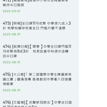
472) [鳳凰衛視]香港中小學及幼稚園開學
維持半日面授
2022-09-01
473) [明報]全日課11月收緊 中學須九成人3
針 有學校擬申恢復全日 門檻升變不達標
2022-08-31
474) [經濟日報]【開學】中學全日課門檻11
月收緊為9成3針 校長批倉卒料須中途轉
回半日課
2022-08-31
475) [大公報]「第二屆國際中學生陳嘉庚常
識比賽」圓滿落幕 香港創知中學衝入四強獲
得殿軍
2022-08-31
476) [文匯報]【抗擊新冠肺炎】中學全日面