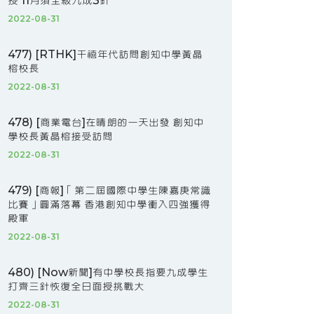
授 11月須全級九成3針
2022-08-31
477) [RTHK]千禧年代訪問創知中學黃晶
榕校長
2022-08-31
478) [商業電台]在晴朗的一天出發 創知中
學校長黃晶榕接受訪問
2022-08-31
479) [商報]「第二屆國際中學生陳嘉庚常識
比賽」圓滿落幕 香港創知中學衝入四強獲得
殿軍
2022-08-31
480) [Now新聞]有中學校長指要九成學生
打齊三針恢復全日面授挑戰大
2022-08-31