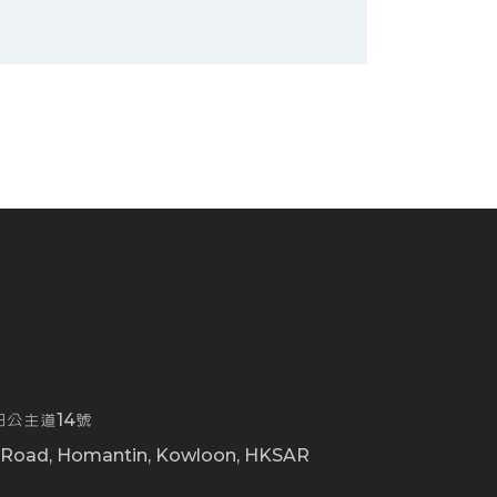
公主道14號
t Road, Homantin, Kowloon, HKSAR