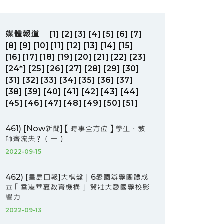
媒體報道
[1]
[2]
[3]
[4]
[5]
[6]
[7]
[8]
[9]
[10]
[11]
[12]
[13]
[14]
[15]
[16]
[17]
[18]
[19]
[20]
[21]
[22]
[23]
[24*]
[25]
[26]
[27]
[28]
[29]
[30]
[31]
[32]
[33]
[34]
[35]
[36]
[37]
[38]
[39]
[40]
[41]
[42]
[43]
[44]
[45]
[46]
[47]
[48]
[49]
[50]
[51]
461) [Now新聞]【時事全方位】學生、教
師齊流失？（一）
2022-09-15
462) [星島日報]大棋盤｜6愛國辦學團體成
立「香港華夏教育機構」 冀壯大愛國學校影
響力
2022-09-13