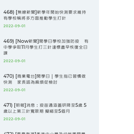
468) [無線新聞]新學年開始快測要求維持
有學校稱將多方面推動學生打針
2022-09-01
469) [Now新聞]開學日學校加強防疫 有
中學爭取11月學生打三針達標盡早恢復全日
課
2022-09-01
470) [商業電台]開學日｜學生指已習慣做
快測 家長認為麻煩促檢討
2022-09-01
471) [明報]消息：疫苗通涵蓋研降至5歲 5
歲以上第三針寬限期 擬縮至5個月
2022-09-01