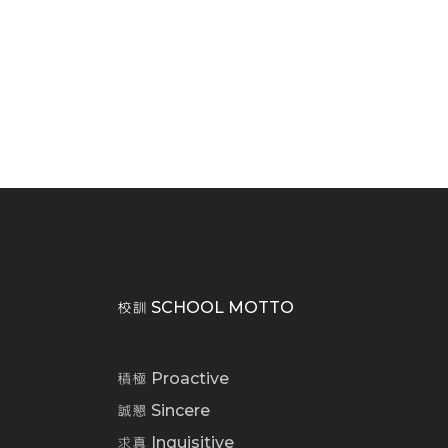
校訓 SCHOOL MOTTO
積極 Proactive
誠懇 Sincere
求真 Inquisitive