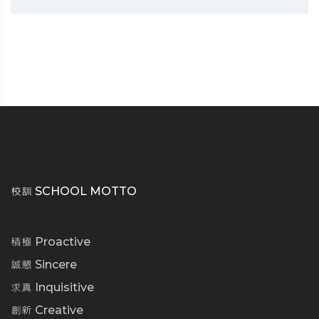
校訓 SCHOOL MOTTO
積極 Proactive
誠懇 Sincere
求真 Inquisitive
創新 Creative