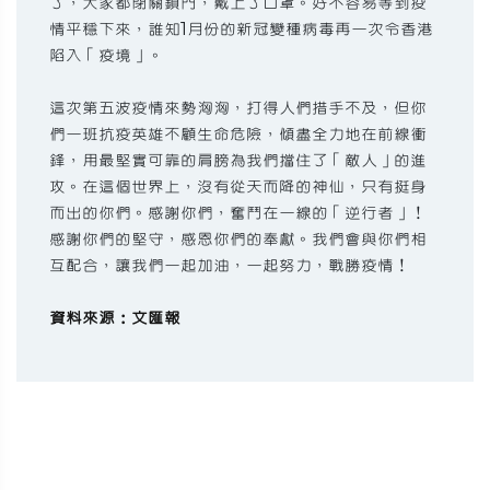
了，大家都閉關鎖門，戴上了口罩。好不容易等到疫
情平穩下來，誰知1月份的新冠變種病毒再一次令香港
陷入「疫境」。
這次第五波疫情來勢洶洶，打得人們措手不及，但你
們一班抗疫英雄不顧生命危險，傾盡全力地在前線衝
鋒，用最堅實可靠的肩膀為我們擋住了「敵人」的進
攻。在這個世界上，沒有從天而降的神仙，只有挺身
而出的你們。感謝你們，奮鬥在一線的「逆行者」！
感謝你們的堅守，感恩你們的奉獻。我們會與你們相
互配合，讓我們一起加油，一起努力，戰勝疫情！
資料來源：文匯報