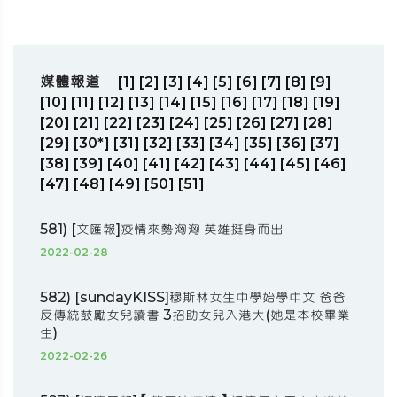
媒體報道
[1]
[2]
[3]
[4]
[5]
[6]
[7]
[8]
[9]
[10]
[11]
[12]
[13]
[14]
[15]
[16]
[17]
[18]
[19]
[20]
[21]
[22]
[23]
[24]
[25]
[26]
[27]
[28]
[29]
[30*]
[31]
[32]
[33]
[34]
[35]
[36]
[37]
[38]
[39]
[40]
[41]
[42]
[43]
[44]
[45]
[46]
[47]
[48]
[49]
[50]
[51]
581) [文匯報]疫情來勢洶洶 英雄挺身而出
2022-02-28
582) [sundayKISS]穆斯林女生中學始學中文 爸爸
反傳統鼓勵女兒讀書 3招助女兒入港大(她是本校畢業
生)
2022-02-26