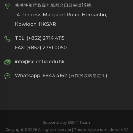
香港特別行政區九龍何文田公主道14號
14 Princess Margaret Road, Homantin,
Kowloon, HKSAR
TEL: (+852) 2714 4115
FAX: (+852) 2761 0050
info@scientia.edu.hk
Whatsapp: 6843 4162 (只作接收訊息之用)
Supported by SSS IT Team
Copyright ©
2026 All rights reserved | This template is made with