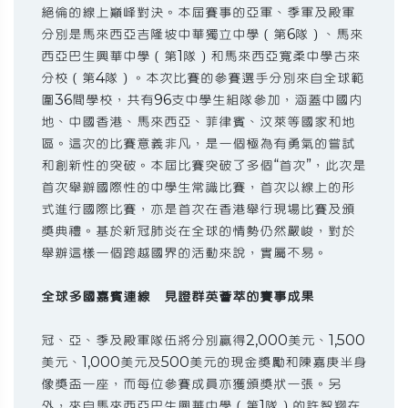
絕倫的線上巔峰對決。本屆賽事的亞軍、季軍及殿軍
分別是馬來西亞吉隆坡中華獨立中學（第6隊）、馬來
西亞巴生興華中學（第1隊）和馬來西亞寬柔中學古來
分校（第4隊）。本次比賽的參賽選手分別來自全球範
圍36間學校，共有96支中學生組隊參加，涵蓋中國內
地、中國香港、馬來西亞、菲律賓、汶萊等國家和地
區。這次的比賽意義非凡，是一個極為有勇氣的嘗試
和創新性的突破。本屆比賽突破了多個“首次”，此次是
首次舉辦國際性的中學生常識比賽，首次以線上的形
式進行國際比賽，亦是首次在香港舉行現場比賽及頒
獎典禮。基於新冠肺炎在全球的情勢仍然嚴峻，對於
舉辦這樣一個跨越國界的活動來說，實屬不易。
全球多國嘉賓連線 見證群英薈萃的賽事成果
冠、亞、季及殿軍隊伍將分別贏得2,000美元、1,500
美元、1,000美元及500美元的現金獎勵和陳嘉庚半身
像獎盃一座，而每位參賽成員亦獲頒獎狀一張。另
外，來自馬來西亞巴生興華中學（第1隊）的許智翔在