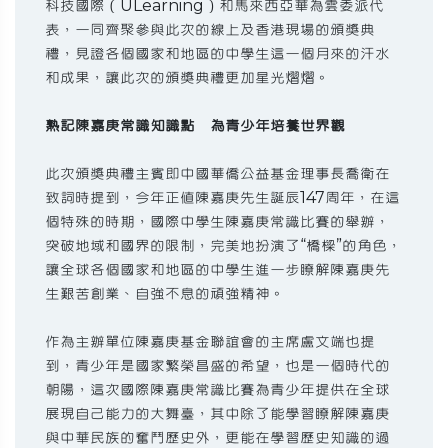
科技國際（ULearning）和馬來西亞華為雲委派代
表，一同齊聚參與此次的線上及香港現場的頒獎典
禮，見證各個國家和地區的中學生這一個月來的汗水
和成果，讓此次的頒獎典禮更加星光熠熠。
熟記陳嘉庚常識知識點 為青少年培養世界觀
此次頒獎典禮主賓即中國華僑公益基金理事長喬衛在
致詞時提到，今年正值陳嘉庚先生誕辰147周年，在這
個特殊的時期，國際中學生陳嘉庚常識比賽的舉辦，
突破地域和國界的限制，完美地扮演了“橋樑”的角色，
讓全球各個國家和地區的中學生進一步瞭解陳嘉庚先
生艱苦創業、自強不息的頑強精神。
作為主辦單位陳嘉庚基金聯誼會的主席盧文端也提
到，青少年是國家繁榮昌盛的希望，也是一個時代的
朝陽，這次國際陳嘉庚常識比賽為青少年提供在全球
展現自己能力的大舞臺，其中除了能學習瞭解陳嘉庚
與中華民族的奮鬥歷史外，更能在學習歷史知識的過