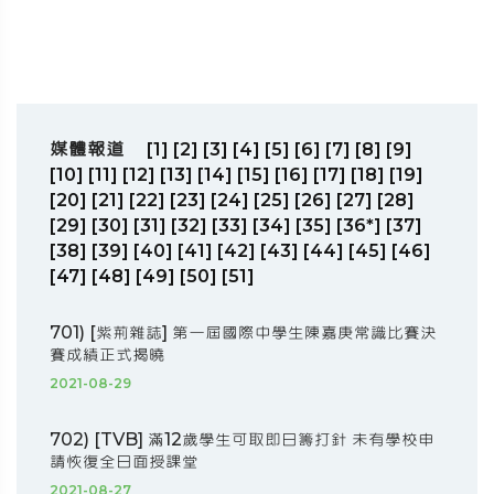
媒體報道
[1]
[2]
[3]
[4]
[5]
[6]
[7]
[8]
[9]
[10]
[11]
[12]
[13]
[14]
[15]
[16]
[17]
[18]
[19]
[20]
[21]
[22]
[23]
[24]
[25]
[26]
[27]
[28]
[29]
[30]
[31]
[32]
[33]
[34]
[35]
[36*]
[37]
[38]
[39]
[40]
[41]
[42]
[43]
[44]
[45]
[46]
[47]
[48]
[49]
[50]
[51]
701) [紫荊雜誌] 第一屆國際中學生陳嘉庚常識比賽決
賽成績正式揭曉
2021-08-29
702) [TVB] 滿12歲學生可取即日籌打針 未有學校申
請恢復全日面授課堂
2021-08-27