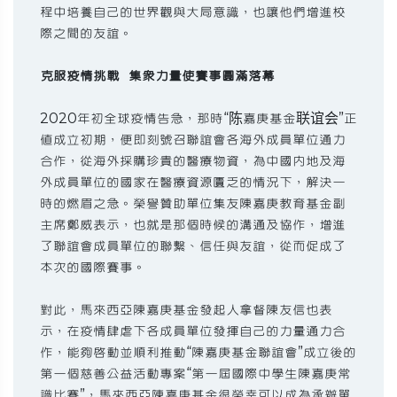
程中培養自己的世界觀與大局意識，也讓他們增進校
際之間的友誼。
克服疫情挑戰 集眾力量使賽事圓滿落幕
2020年初全球疫情告急，那時“陈嘉庚基金联谊会”正
值成立初期，便即刻號召聯誼會各海外成員單位通力
合作，從海外採購珍貴的醫療物資，為中國內地及海
外成員單位的國家在醫療資源匱乏的情況下，解決一
時的燃眉之急。榮譽贊助單位集友陳嘉庚教育基金副
主席鄭威表示，也就是那個時候的溝通及協作，增進
了聯誼會成員單位的聯繫、信任與友誼，從而促成了
本次的國際賽事。
對此，馬來西亞陳嘉庚基金發起人拿督陳友信也表
示，在疫情肆虐下各成員單位發揮自己的力量通力合
作，能夠啟動並順利推動“陳嘉庚基金聯誼會”成立後的
第一個慈善公益活動專案“第一屆國際中學生陳嘉庚常
識比賽”，馬來西亞陳嘉庚基金很榮幸可以成為承辦單