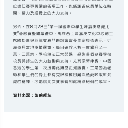
位擔任賽事籌備的各項工作，也感謝各成員單位在時
間、精力及經費上的大力支持。
另外，在8月28日“第一屆國際中學生陳嘉庚常識比
賽”晉級賽暨開幕禮中，馬來西亞陳嘉庚文化中心副主
席陳松青與菲律賓廈門聯誼會會長周宗典皆表示，近
幾個月當地疫情嚴重，每日確診人數一度攀升至一
萬、二萬宗，學校無法正常開課，感謝各個參賽學校
校長與師生的大力鼓勵與支持，尤其像菲律賓、中國
香港的學生第一次接觸此類歷史知識賽，正是因為老
師和學生們的身上都有克服種種困難與熱愛吸取新知
識的精神，才能讓此次賽事有如此精彩絕倫的成果。
資料來源：紫荊雜誌