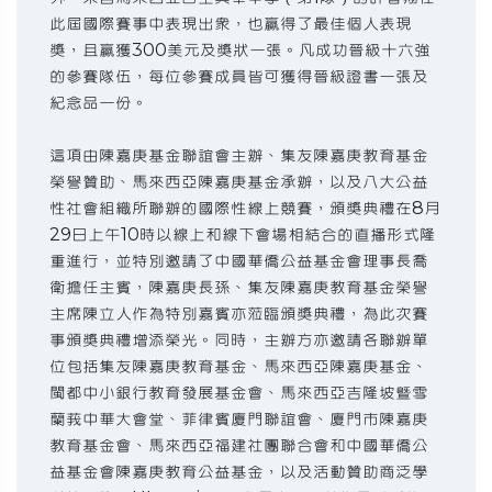
此屆國際賽事中表現出眾，也贏得了最佳個人表現
獎，且贏獲300美元及獎狀一張。凡成功晉級十六強
的參賽隊伍，每位參賽成員皆可獲得晉級證書一張及
紀念品一份。
這項由陳嘉庚基金聯誼會主辦、集友陳嘉庚教育基金
榮譽贊助、馬來西亞陳嘉庚基金承辦，以及八大公益
性社會組織所聯辦的國際性線上競賽，頒獎典禮在8月
29日上午10時以線上和線下會場相結合的直播形式隆
重進行，並特別邀請了中國華僑公益基金會理事長喬
衛擔任主賓，陳嘉庚長孫、集友陳嘉庚教育基金榮譽
主席陳立人作為特別嘉賓亦蒞臨頒獎典禮，為此次賽
事頒獎典禮增添榮光。同時，主辦方亦邀請各聯辦單
位包括集友陳嘉庚教育基金、馬來西亞陳嘉庚基金、
閩都中小銀行教育發展基金會、馬來西亞吉隆坡暨雪
蘭莪中華大會堂、菲律賓廈門聯誼會、廈門市陳嘉庚
教育基金會、馬來西亞福建社團聯合會和中國華僑公
益基金會陳嘉庚教育公益基金，以及活動贊助商泛學