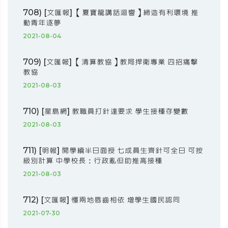
708) [文匯報] 【夏寶龍講話迴響】締造有利環境 推
動青年逐夢
2021-08-04
709) [文匯報] 【清算教協】教局捍衛專業 四招痛擊
教協
2021-08-03
710) [星島網] 教職員打針達要求 學生接種存變數
2021-08-03
711) [明報] 開學續半日面授 七成員生齊針可全日 可按
級別計算 中學校長：行政亂但助推高接種
2021-08-03
712) [文匯報] 懂兩地唇齒相依 增學生國民認同
2021-07-30