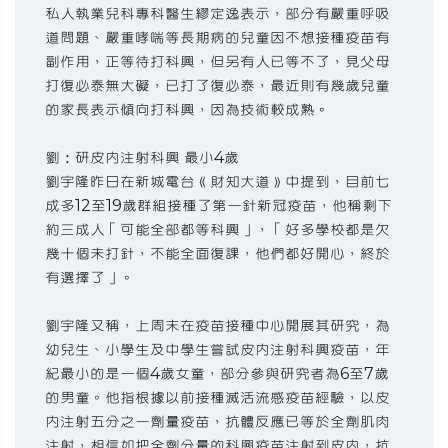
私人執業兒科專科醫生繆定逸表示，部分有嚴重呼吸
道問題、嚴重哮喘等長期病的兒童因不想接種疫苗有
副作用，正等待打科興，但另有人已等不了，見父母
打復必泰無大礙，已打了復必泰，最近則有幾歲兒童
的家長表示傾向打科興，因為技術較成熟。
劉：研皮內注射科興 最小4歲
劉宇隆昨日在新城電台《財知大道》中提到，目前七
成多12至19歲群組接種了第一針新冠疫苗，他稱剩下
約三成人「可能全部都等科興」，「好多學校都是欠
幾十個未打針，不能全面復課，他們都好開心，終於
有選擇了」。
劉宇隆又稱，上周末在疫苗接種中心開展其研究，為
幼兒生、小學生及中學生嘗試皮內注射科興疫苗，年
紀最小的是一個4歲女童，部分參與研究者為6至7歲
的男童。他指根據以前接種滅活流感疫苗經驗，以皮
內注射五分之一劑量疫苗，抗體反應已等於全劑肌肉
注射，相信如把全劑分量的科興疫苗注射到皮內，抗