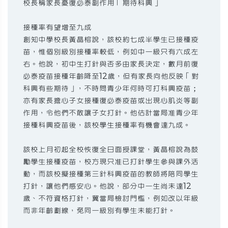
校長稱家長憂復必泰副作用「期待科興」
接種率有望增至九成
創知中學校長黃晶榕說，該校約七成半學生已接種疫
苗，惟個別級別接種率較低，例如中一級只有六成左
右。他說，初中生打針與否多由家長決定，數月前復
必泰疫苗接種年齡降至12歲，但有家長向他反映「對
科興有些期待」，不時問青少年何時可打科興疫苗；
亦有家長擔心子女接種復必泰疫苗或出現心肌炎等副
作用，令他們不敢讓子女打針。他估計當局准青少年
接種科興疫苗後，該校學生接種率有機會達九成。
該校上月初起全校恢復全日面授課堂，黃晶榕說為鼓
勵學生接種疫苗，校方現只准已打針學生參與課外活
動，而該校擬接種第三針科興疫苗的教師將陪同學生
打針，讓他們感安心。他說，部分中一生尚未達12
歲、不符資格打針，冀當局檢討門檻，例如改以年級
而非年齡劃線，免同一級別有學生未能打針。