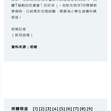
體T細胞的反應會「好好多」。他盼在明年1月開展新
學期時，已經累計足夠經驗，開展為小學生接種科興
疫苗。
明報記者
（新冠疫情）
資料來源：明報
媒體報道
[1]
[2]
[3]
[4]
[5]
[6]
[7]
[8]
[9]