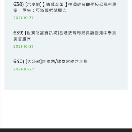
638) [六度網]【通識改革】楊潤雄參觀學校公民科課
堂 學生：可減輕考試壓力
2021-10-31
639) [世貿財富資訊網]香港教育局局長訪創知中學黨
慶書畫展
2021-10-31
640) [大公報]新視角/課堂常規六步驟
2021-10-27