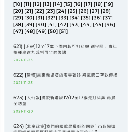
[10]
[11]
[12]
[13]
[14]
[15]
[16]
[17]
[18]
[19]
[20]
[21]
[22]
[23]
[24]
[25]
[26]
[27]
[28]
[29]
[30]
[31]
[32*]
[33]
[34]
[35]
[36]
[37]
[38]
[39]
[40]
[41]
[42]
[43]
[44]
[45]
[46]
[47]
[48]
[49]
[50]
[51]
621) [明報]12至17歲下周四起可打科興 劉宇隆：青年
接種率逾九成料可全面復課
2021-11-23
622) [晴報]富豪機場酒店兩客確診 疑氣閥口罩致傳播
2021-11-23
623) [大公報]抗疫新階段17/12至17歲先打科興 再擴
至幼童
2021-11-20
624) [北京政協]我們的國歌是最好的國歌” 市政協這