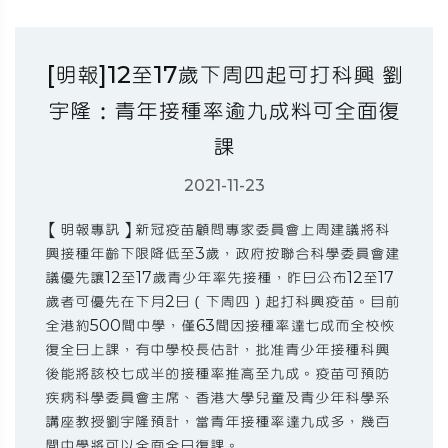
[明報]12至17歲下周四起可打科興 劉
宇隆：青年接種率逾九成料可全面復
課
2021-11-23
【明報專訊】新冠疫苗顧問專家委員會上周建議將科
興接種年齡下限降低至3歲，政府按聯合科學委員會建
議優先讓12至17歲青少年率先接種，昨日公布12至17
歲者可優先在下月2日（下周四）起打科興疫苗。目前
全港約500間中學，僅63間因接種率達七成而全校恢
復全日上課，有中學校長估計，批准青少年接種科興
後能將該校七成半的接種率推高至九成。疫苗可預防
疾病科學委員會主席、香港大學兒童及青少年科學系
講座教授劉宇隆預計，當青年接種率達九成多，幾百
間中學將可以全面全日復課。