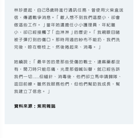
林珍提起，自己8歲時進行通訊任務，曾使用火柴盒送
信，傳遞戰爭消息。「敵人想不到我們這麼小，卻會
做這些工作。」當年她還擔任小小護理員，年紀雖
小，卻已經接觸了「血淋淋」的歷史。「我親眼目睹
被子彈打到的傷口。那時用過的紗布不能扔，我們洗
完後，晾在樹枝上，然後捲起來、消毒。」
她續說：「最辛苦的是那些受傷的戰士，連麻藥都沒
有，開刀時只能忍痛，光是那個喊叫聲，就已經告訴
我們一切……但縫針、消毒後，他們卻立馬申請歸隊、
返回前線。雖然我服務他們，但他們幫助我成長，幫
我建立了信念。」
資料來源：紫荊雜誌