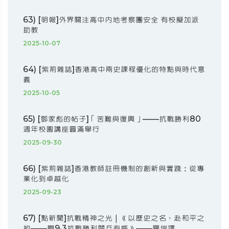
63) [明報]外界關注高中內地考察團安全 有校擬加派
助教
2025-10-07
64) [紫荊雜誌]香港高中兩史課程優化的特點與時代意
義
2025-10-05
65) [鄧家彪的帖子]「苦難與復興」——抗戰勝利80
週年校園講座圓滿舉行
2025-09-30
66) [紫荊雜誌]香港教師註冊機制的創新與實踐：從專
業化到卓越化
2025-09-23
67) [點新聞]抗戰精神之光｜《以歷史之名，赴和平之
約——觀9·3抗戰勝利閱兵有感》——羅塏譯