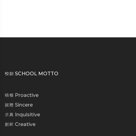
校訓 SCHOOL MOTTO
積極 Proactive
誠懇 Sincere
求真 Inquisitive
創新 Creative