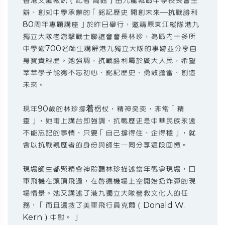
香港文匯報訊（記者 高鈺）由九龍城區中學校長會主
辦、創知中學承辦的「銘記歷史 開創未來─抗戰勝利
80周年專題講座」於昨日舉行，邀請原東江縱隊港九
獨立大隊老游擊戰士聯誼會會長林珍，為區內十多所
中學逾700名師生講解港九獨立大隊的事跡並分享自
身寶貴經歷。她強調，抗戰勝利屬於廣大人民，希望
莘莘學子能夠不忘初心、銘記歷史、勇敢擔當、創造
未來。
現年90歲的林珍撐着柺杖，精神奕奕，非常「精
靈」，她甫上講台即強調，抗戰歷史是中華民族永遠
不能忘記的事情，只要「自己撐得住、企得穩」，就
會以抗戰親歷者的身份與師生一同分享這段回憶。
現場師生都聚精會神聆聽林珍描述當年戰爭現場，日
軍飛機在頭頂飛過，在啟德機場上空開始扔炸彈的現
場情景。她又講述了港九獨立大隊營救文化人的任
務，「而且還救了美軍飛行員克爾（Donald W.
Kern）中尉。」