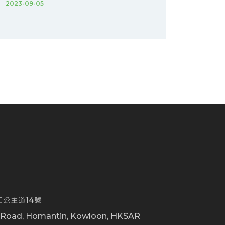
2023-09-05
公主道14號
t Road, Homantin, Kowloon, HKSAR