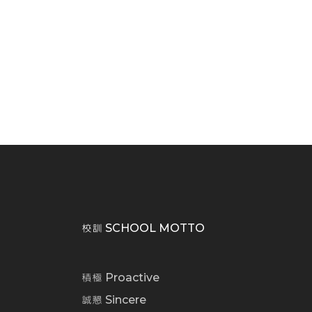
校訓 SCHOOL MOTTO
積極 Proactive
誠懇 Sincere