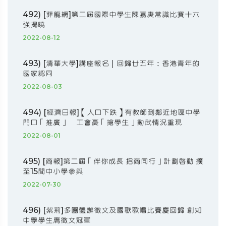
492) [菲龍網]第二屆國際中學生陳嘉庚常識比賽十六
強揭曉
2022-08-12
493) [清華大學]講座報名｜回歸廿五年：香港青年的
國家認同
2022-08-03
494) [經濟日報]【人口下跌】有教師到鄰近地區中學
門口「推廣」 工會憂「搶學生」動武情況重現
2022-08-01
495) [商報]第二屆「伴你成長 招商同行」計劃啟動 擴
至15間中小學參與
2022-07-30
496) [紫荊]多團體辦徵文及國歌歌唱比賽慶回歸 創知
中學學生膺徵文冠軍