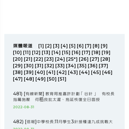
媒體報道
[1]
[2]
[3]
[4]
[5]
[6]
[7]
[8]
[9]
[10]
[11]
[12]
[13]
[14]
[15]
[16]
[17]
[18]
[19]
[20]
[21]
[22]
[23]
[24]
[25*]
[26]
[27]
[28]
[29]
[30]
[31]
[32]
[33]
[34]
[35]
[36]
[37]
[38]
[39]
[40]
[41]
[42]
[43]
[44]
[45]
[46]
[47]
[48]
[49]
[50]
[51]
481) [有線新聞] 教育局推嘉許計劃「谷針」 有校長
指屬施壓 何栢良批太遲、拖延恢復全日面授
2022-08-31
482) [信報]中學校長:11月學生3針接種達九成挑戰大