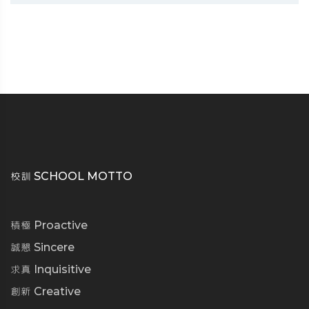
校訓 SCHOOL MOTTO
積極 Proactive
誠懇 Sincere
求真 Inquisitive
創新 Creative