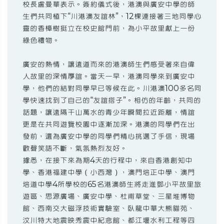
校長盧曼華表示。簽約儀式後，港澳與廣安中學的師
生們共同植下“川港澳友誼林”，12棵連接著三地同學心
靈的香樟樹挺立在校史館門前，為小平故里獻上一份
綠色禮物。
廣安的熱情，讓遠道而來的港澳師生們感受著來自偉
人故里的深情厚誼。當天一早，港澳同學來到廣安中
學，他們的結對同學早已等候在此。川港澳100多名同
學快速找到了自己的“友誼搭子”。相仿的年齡，共同的
話題，讓遠隔千山萬水的青少年瞬間拉近距離，情誼
更是在共同遊覽校園中逐漸加深。港澳的同學們在出
發前，還為廣安中學的同學們精心挑選了手信，現場
歡聲笑語不斷，氣氛熱烈友好。
據悉，在接下來為期4天的行程中，來自香港創知中
學、香港福建中學（小西灣），澳門培正中學、澳門
培道中學4所學校的65名港澳師生將走進鄧小平故里旅
遊區、思源廣場、廣安中學、杜甫草堂、三星堆博物
館、西南交大磁浮技術實驗室、臥龍中華大熊貓苑、
汶川特大地震映秀震中紀念館、都江堰水利工程等四