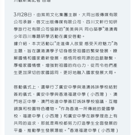
川觀新聞記者 田珊
3月28日，由紫荊文化集團主辦，大同出版傳媒有限
公司承辦，啟文出版傳媒有限公司、四川文軒行知研
學旅行社有限公司協辦的“美美與共 同心築夢”港澳青
少年四川專題研學活動在廣安啟動。
據介紹，本次活動以“走進偉人故里 感受天府魅力”為
主題，旨在讓港澳學子切身感受祖國的繁榮發展，瞭
解國情和國家最新發展，感悟同根同源的血脈聯繫，
厚植家國情懷，增強對祖國的向心力，從而令他們產
生更加深切的家國認同，更好地融入國家發展大局。
啟動儀式上，還舉行了廣安中學與港澳姊妹學校結對
簽約儀式，廣安中學與香港福建中學（小西灣）、澳
門培正中學、澳門培道中學簽訂姊妹學校協議，互贈
錦旗和校園特色禮物。“作為香港一所傳統的愛國學
校，福建中學（小西灣）和廣安中學在辦學理念上有
共同的追求，那就是兩校都努力打造學生全面發展的
平臺，推動學生發展潛能。”香港福建中學（小西灣）