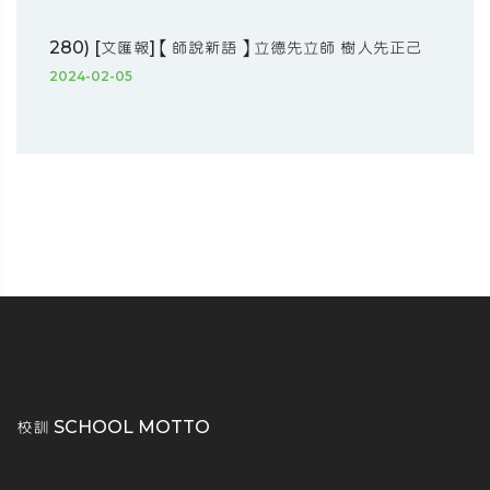
280) [文匯報]【師說新語】立德先立師 樹人先正己
2024-02-05
校訓 SCHOOL MOTTO