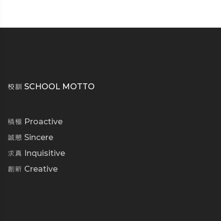
校訓 SCHOOL MOTTO
積極 Proactive
誠懇 Sincere
求真 Inquisitive
創新 Creative