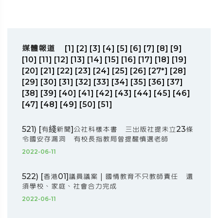
媒體報道
[1]
[2]
[3]
[4]
[5]
[6]
[7]
[8]
[9]
[10]
[11]
[12]
[13]
[14]
[15]
[16]
[17]
[18]
[19]
[20]
[21]
[22]
[23]
[24]
[25]
[26]
[27*]
[28]
[29]
[30]
[31]
[32]
[33]
[34]
[35]
[36]
[37]
[38]
[39]
[40]
[41]
[42]
[43]
[44]
[45]
[46]
[47]
[48]
[49]
[50]
[51]
521) [有綫新聞]公社科樣本書 三出版社提未立23條
令國安存漏洞 有校長指教局曾提醒慎選老師
2022-06-11
522) [香港01]議員議案｜國情教育不只教師責任 還
須學校、家庭、社會合力完成
2022-06-11