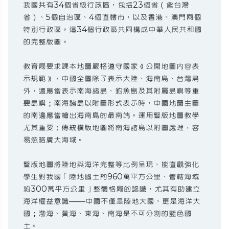
我國共有34個省級行政區，包括23個省（含台灣
省）、5個自治區、4個直轄市，以及香港、澳門兩個
特別行政區。這34個行政區共同構成中華人民共和國
的完整版圖。
教育局要求課本地圖嚴格遵守國家《公開地圖內容表
示規範》，中國全圖除了表示大陸、海南島、台灣島
外，還應當表示南海諸島、釣魚島及其附屬島嶼等重
要島嶼；南海諸島以附圖形式表示時，中國地圖主圖
的南邊應當繪出海南島的最南端。運用豎版地圖教學
尤其重要：傳統橫版地圖將南海諸島以附圖處理，容
易忽略廣大海域。
豎版地圖將陸地與海洋完整等比例呈現，能直觀強化
學生對我國「陸地國土約960萬平方公里、管轄海域
約300萬平方公里」整體格局的認識，尤其有助建立
海洋權益意識——中國不僅是陸地大國，更是海洋大
國；渤海、黃海、東海、南海是不可分割的藍色國
土。